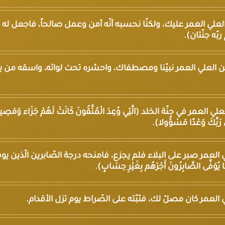
اسين العلي العمر عليك، ولكنّا نحسبه أنّه أمن وعمل صالحاً، فاجعل له 
ّه جنّتان).
سين العلي العمر نبيّنا ومصطفاك، واحشره تحت لوائه، واسقه من يده
 العمر في جنّة الخلد (الَّتِي وُعِدَ الْمُتَّقُونَ كَانَتْ لَهُمْ جَزَاء وَمَصِيرًا
 رَبِّكَ وَعْدًا مَسْؤُولا).
العلي العمر صبر على البلاء فلم يجزع، فامنحه درجة الصّابرين الّذين 
َفَّى الصَّابِرُونَ أَجْرَهُم بِغَيْرِ حِسَابٍ).
لعلي العمر كان مصلّ لك، فثبّته على الصّراط يوم تزل الأقدام.