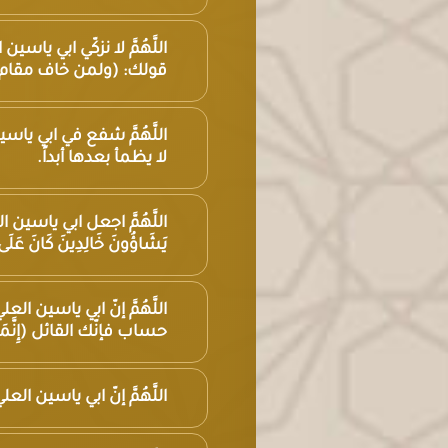
اللَّهُمَّ لا نزكّي ابي ي
قولك: (ولمن خاف مقام رب
اللَّهُمَّ شفع في ابي يا
لا يظمأ بعدها أبداً.
اللَّهُمَّ اجعل ابي ياسين العلي
يَشَاؤُونَ خَالِدِينَ كَانَ عَلَى
اللَّهُمَّ إنّ ابي ياسين 
حساب فإنّك القائل (إِنَّمَا يُو
اللَّهُمَّ إنّ ابي ياسين ا