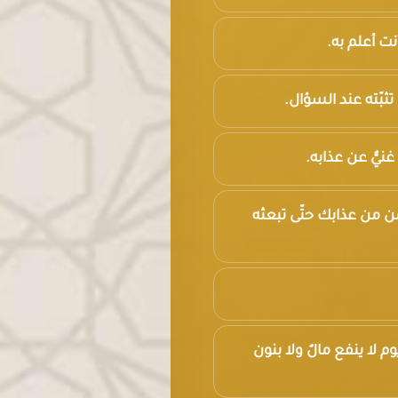
أنت أعلم به.
تثبّته عند السؤال.
غنيٌّ عن عذابه.
أمن من عذابك حتّى تبعثه
م لا ينفع مالٌ ولا بنون