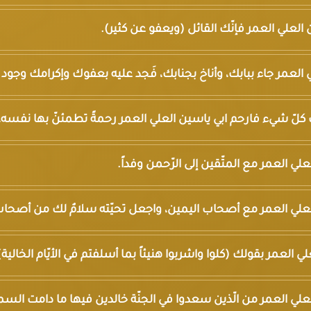
ين العلي العمر فإنّك القائل (ويعفو عن كثير).
العلي العمر جاء ببابك، وأناخ بجنابك، فَجد عليه بعفوك وإكرامك وجو
ت كلّ شيء فارحم ابي ياسين العلي العمر رحمةً تطمئنّ بها نفسه، و
العلي العمر مع المتّقين إلى الرّحمن وفداً.
ين العلي العمر مع أصحاب اليمين، واجعل تحيّته سلامٌ لك من أصحاب
العلي العمر بقولك (كلوا واشربوا هنيئاً بما أسلفتم في الأيّام الخالية)
ن العلي العمر من الّذين سعدوا في الجنّة خالدين فيها ما دامت ال