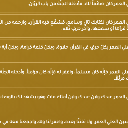
علي العمر كان صائماً لك، فأدخله الجنّة من باب الريّان.
العلي العمر كان لكتابك تالٍ وسامع، فشفّع فيه القرآن، وارحمه من ال
ية قرأها أو سمعها، وآخر حرفٍ تلاه.
 العلي العمر بكلّ حرفٍ في القرآن حلاوة، وبكلّ كلمة كرامة، وبكلّ اّ
لعلي العمر فإنّه كان مسلماً، واغفر له فإنّه كان مؤمناً، وأدخله الجنّة 
رتّلاً.
 العلي العمر عبدك وابن عبدك وابن أمتك مات وهو يشهد لك بالوحدان
ي ياسين العلي العمر، ولا تفتنّا بعده، واغفر لنا وله، واجمعنا معه في جن