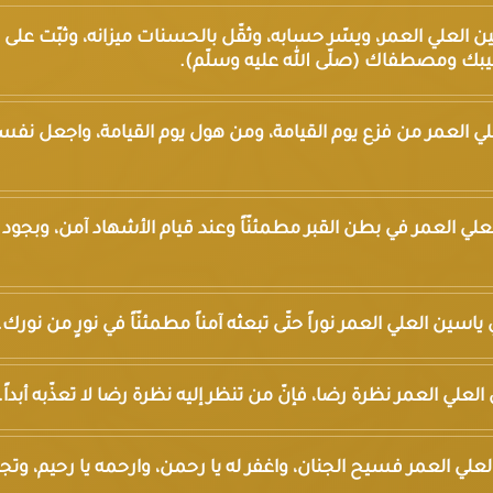
 ياسين العلي العمر، ويسّر حسابه، وثقّل بالحسنات ميزانه، وثبّت على
حبيبك ومصطفاك (صلّى الله عليه وسلّم).
ن العلي العمر من فزع يوم القيامة، ومن هول يوم القيامة، واجعل نفس
ن العلي العمر في بطن القبر مطمئنّاً وعند قيام الأشهاد آمن، وبجود
ي ياسين العلي العمر نوراً حتّى تبعثه آمناً مطمئنّاً في نورٍ من نورك.
سين العلي العمر نظرة رضا، فإنّ من تنظر إليه نظرة رضا لا تعذّبه أبداً.
 العلي العمر فسيح الجنان، واغفر له يا رحمن، وارحمه يا رحيم، وتجاو