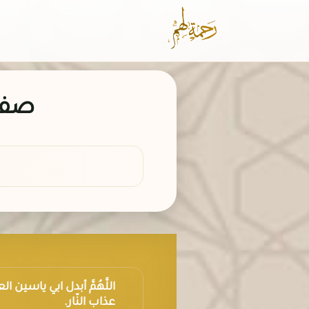
صفحة
اللَّهُمَّ أبدل ابي ياسين 
عذاب النّار.