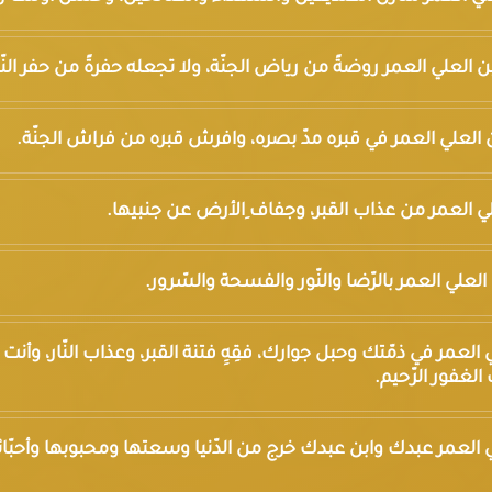
اسين العلي العمر روضةً من رياض الجنّة، ولا تجعله حفرةً من حفر النّا
اسين العلي العمر في قبره مدّ بصره، وافرش قبره من فراش الجنّة.
العلي العمر من عذاب القبر، وجفاف ِالأرض عن جنبيها.
سين العلي العمر بالرّضا والنّور والفسحة والسّرور.
لعلي العمر في ذمّتك وحبل جوارك، فقِهِِ فتنة القبر، وعذاب النّار، وأنت
الغفور الرّحيم.
العلي العمر عبدك وابن عبدك خرج من الدّنيا وسعتها ومحبوبها وأحبّا