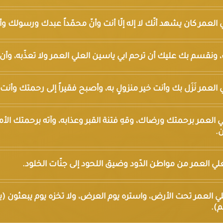
لعلي العمر كان يشهد أنّك لا إله إلّا أنت وأنّ محمّداً عبدك ورسولك و
 إليك، ونقسم بك عليك أن ترحم ابي ياسين العلي العمر ولا تعذّبه، وأن 
لعلي العمر نَزَل بك وأنت خير منزولٍ به، وأصبح فقيراً إلى رحمتك وأنت 
العلي العمر برحمتك ورضاك، وقهِ فتنة القبر وعذابه، وآته برحمتك ال
ن.
 العلي العمر من مواطن الدّود وضيق اللحود إلى جنّات الخلود.
العلي العمر تحت الأرض، واستره يوم العرض، ولا تخزه يوم يبعثون (يو
م).