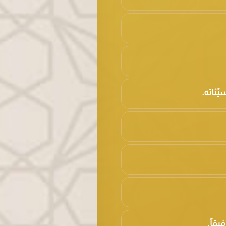
ّئاته.
يقاً.