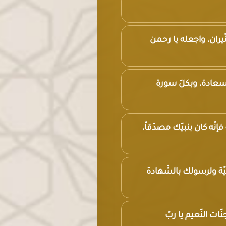
نّيران، واجعله يا رحمن
ية سعادة، وبكلّ سورة
فإنّه كان بنبيّك مصدّقاً،
يّة ولرسولك بالشّهادة
ّات النّعيم يا ربّ