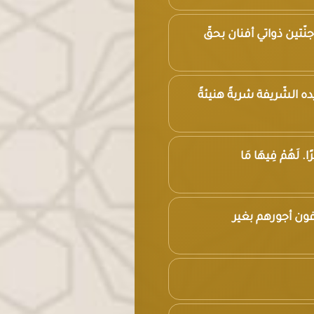
جنّتين ذواتي أفنان بحقّ
 الشّريفة شربةً هنيئةً
. لَهُمْ فِيهَا مَا
يوفون أجورهم بغير