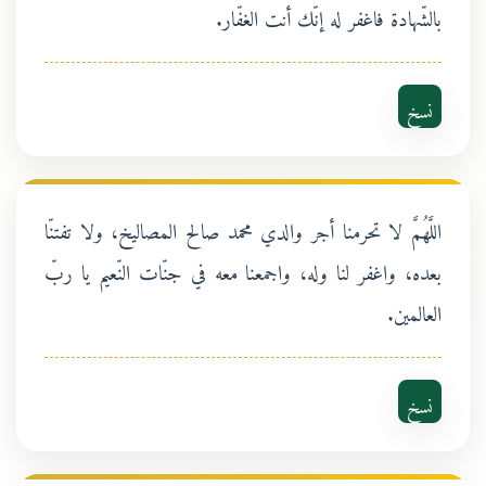
بالشّهادة فاغفر له إنّك أنت الغفّار.
نسخ
اللَّهُمَّ لا تحرمنا أجر والدي محمد صالح المصاليخ، ولا تفتنّا
بعده، واغفر لنا وله، واجمعنا معه في جنّات النّعيم يا ربّ
العالمين.
نسخ