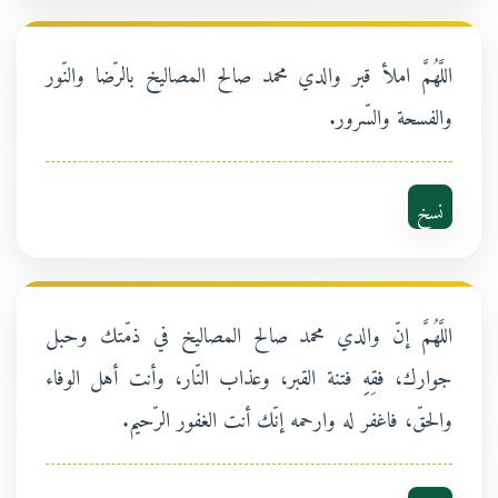
اللَّهُمَّ املأ قبر والدي محمد صالح المصاليخ بالرّضا والنّور
والفسحة والسّرور.
نسخ
اللَّهُمَّ إنّ والدي محمد صالح المصاليخ في ذمّتك وحبل
جوارك، فقِهِِ فتنة القبر، وعذاب النّار، وأنت أهل الوفاء
والحقّ، فاغفر له وارحمه إنّك أنت الغفور الرّحيم.