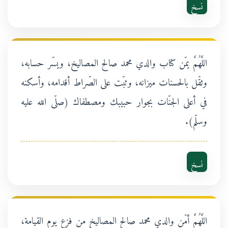
نسخ
اللَّهُمَّ يمّن كتاب والدي محمد صالح المصاليخ، ويسّر حسابه،
وثقّل بالحسنات ميزانه، وثبّت على الصّراط أقدامه، وأسكنه
في أعلى الجنّات بجوار حبيبك ومصطفاك (صلّى الله عليه
وسلّم).
نسخ
اللَّهُمَّ أمّن والدي محمد صالح المصاليخ من فزع يوم القيامة،