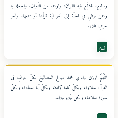
وسامع، فشفّع فيه القرآن، وارحمه من النّيران، واجعله يا
رحمن يرتقي في الجنّة إلى آخر آية قرأها أو سمعها، وآخر
حرفٍ تلاه.
نسخ
اللَّهُمَّ ارزق والدي محمد صالح المصاليخ بكلّ حرفٍ في
القرآن حلاوة، وبكلّ كلمة كرامة، وبكلّ اّية سعادة، وبكلّ
سورة سلامة، وبكل جْزءٍ جزاء.