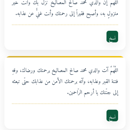
اللَّهُمَّ إنّ والدي محمد صالح المصاليخ نَزَل بك وأنت خير
منزولٍ به، وأصبح فقيراً إلى رحمتك وأنت غنيٌّ عن عذابه.
نسخ
اللَّهُمَّ آت والدي محمد صالح المصاليخ برحمتك ورضاك، وقهِ
فتنة القبر وعذابه، وآته برحمتك الأمن من عذابك حتّى تبعثه
إلى جنّتك يا أرحم الرّاحمين.
نسخ