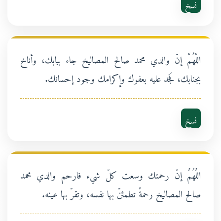
نسخ
اللَّهُمَّ إنّ والدي محمد صالح المصاليخ جاء ببابك، وأناخ
بجنابك، فَجد عليه بعفوك وإكرامك وجود إحسانك.
نسخ
اللَّهُمَّ إنّ رحمتك وسعت كلّ شيء فارحم والدي محمد
صالح المصاليخ رحمةً تطمئنّ بها نفسه، وتقرّ بها عينه.