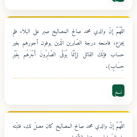
اللَّهُمَّ إنّ والدي محمد صالح المصاليخ صبر على البلاء فلم
يجزع، فامنحه درجة الصّابرين الّذين يوفون أجورهم بغير
حساب فإنّك القائل (إِنَّمَا يُوَفَّى الصَّابِرُونَ أَجْرَهُم بِغَيْرِ
حِسَابٍ).
نسخ
اللَّهُمَّ إنّ والدي محمد صالح المصاليخ كان مصلّ لك، فثبّته
على الصّراط يوم تزل الأقدام.