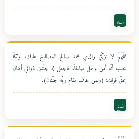
نسخ
اللَّهُمَّ لا نزكّي والدي محمد صالح المصاليخ عليك، ولكنّا
نحسبه أنّه أمن وعمل صالحاً، فاجعل له جنّتين ذواتي أفنان
بحقّ قولك: (ولمن خاف مقام ربّه جنّتان).
نسخ