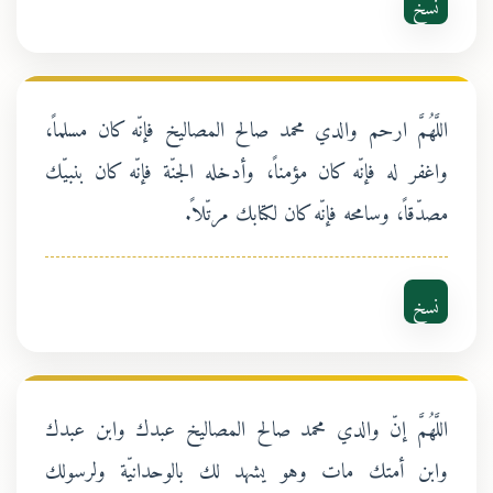
نسخ
اللَّهُمَّ ارحم والدي محمد صالح المصاليخ فإنّه كان مسلماً،
واغفر له فإنّه كان مؤمناً، وأدخله الجنّة فإنّه كان بنبيّك
مصدّقاً، وسامحه فإنّه كان لكتابك مرتّلاً.
نسخ
اللَّهُمَّ إنّ والدي محمد صالح المصاليخ عبدك وابن عبدك
وابن أمتك مات وهو يشهد لك بالوحدانيّة ولرسولك