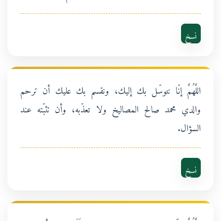
نسخ
اللَّهُمَّ إنّا نتوسّل بك إليك، ونقسم بك عليك أن ترحم
والدي محمد صالح المصاليخ ولا تعذّبه، وأن تثبّته عند
السؤال.
نسخ