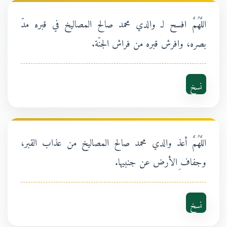
اللَّهُمَّ افسح لـ والدي محمد صالح المصاليخ في قبره مدّ
بصره، وافرش قبره من فراش الجنّة.
نسخ
اللَّهُمَّ أعذ والدي محمد صالح المصاليخ من عذاب القبر،
وجفاف ِالأرض عن جنبيها.
نسخ