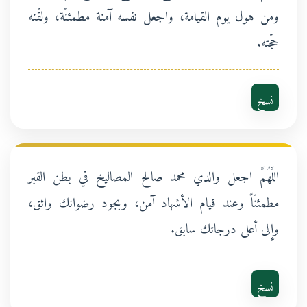
ومن هول يوم القيامة، واجعل نفسه آمنة مطمئنّة، ولقّنه
حجّته.
نسخ
اللَّهُمَّ اجعل والدي محمد صالح المصاليخ في بطن القبر
مطمئنّاً وعند قيام الأشهاد آمن، وبجود رضوانك واثق،
وإلى أعلى درجاتك سابق.
نسخ