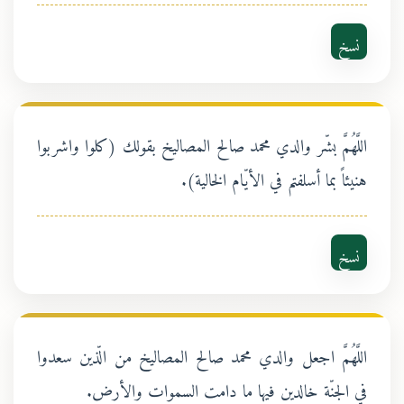
نسخ
اللَّهُمَّ بشّر والدي محمد صالح المصاليخ بقولك (كلوا واشربوا
هنيئاً بما أسلفتم في الأيّام الخالية).
نسخ
اللَّهُمَّ اجعل والدي محمد صالح المصاليخ من الّذين سعدوا
في الجنّة خالدين فيها ما دامت السموات والأرض.