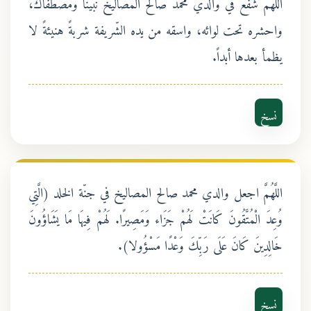
اللَّهُمَّ شفع في والدي محمد صالح المصاليخ نبيّنا ومصطفاك،
واحشره تحت لوائه، واسقه من يده الشّريفة شربةً هنيئةً لا
يظمأ بعدها أبداً.
نسخ
اللَّهُمَّ اجعل والدي محمد صالح المصاليخ في جنّة الخلد (الَّتِي
وُعِدَ الْمُتَّقُونَ كَانَتْ لَهُمْ جَزَاء وَمَصِيرًا. لَهُمْ فِيهَا مَا يَشَاؤُونَ
خَالِدِينَ كَانَ عَلَى رَبِّكَ وَعْدًا مَسْؤُولا).
نسخ